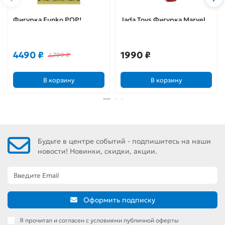
Фигурка Funko POP!
Jada Toys Фигурка Marvel
Deluxe Animation Yu-Gi-Oh
Spiderman 4" Classic
Pharaoh Atem Yugi (1059)
Spiderman Candy Figure
57645
(M261) 97989
4490 ₽
1990 ₽
4799 ₽
В корзину
В корзину
Будьте в центре событий - подпишитесь на наши
новости! Новинки, скидки, акции.
Оформить подписку
Я прочитал и согласен с условиями публичной оферты