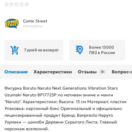
Comic Street
продавец
Более 15000
7 дней на возврат
ПВЗ в России
Описание
Характеристики
Отзывы
Вопрос-
0
Фигурка Boruto Naruto Next Generations Vibration Stars
Uzumaki Naruto BP17725P по мотивам аниме и манги
"Naruto". Характеристики: Высота: 13 см Материал: пластик
Упаковка: картонный бокс Оригинальный и официально
лицензированный продукт Бренд: Banpresto Наруто
Узумаки — шиноби Деревни Скрытого Листа. Главный
персонаж вселенной.