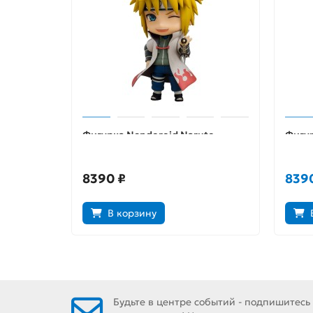
Фигурка Nendoroid Naruto
Фигур
Shippuden Minato Namikaze
Lifel
4580590123380
8390 ₽
839
В корзину
Будьте в центре событий - подпишитесь