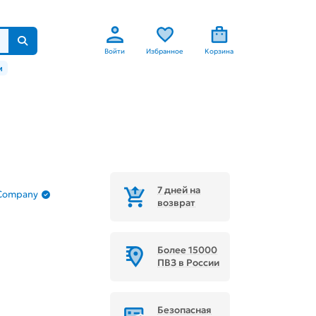
Войти
Избранное
Корзина
м
7 дней на
 Company
возврат
Более 15000
ПВЗ в России
Безопасная