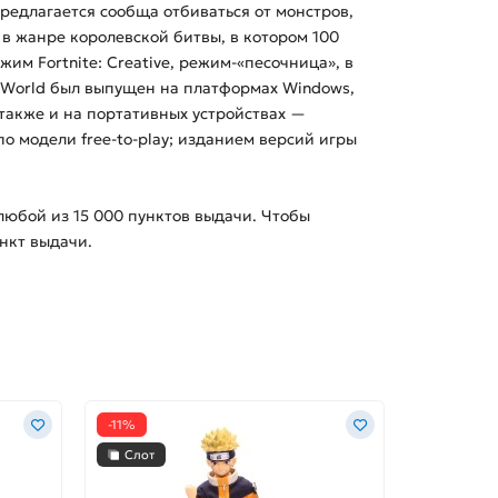
предлагается сообща отбиваться от монстров,
 в жанре королевской битвы, в котором 100
жим Fortnite: Creative, режим-«песочница», в
he World был выпущен на платформах Windows,
м, также и на портативных устройствах —
о модели free-to-play; изданием версий игры
 любой из
15 000
пунктов выдачи. Чтобы
нкт выдачи.
-11%
Слот
Слот