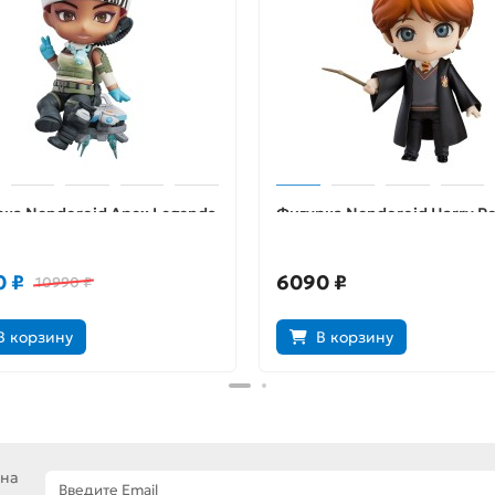
ка Nendoroid Apex Legends
Фигурка Nendoroid Harry Po
ine 4580590122086
Ron Weasley 90766
0 ₽
6090 ₽
10990 ₽
В корзину
В корзину
 на