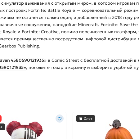
ый симулятор выживания с открытым миром, в котором игрокам 
х построек; Fortnite: Battle Royale — соревновательный режим
 живых не останется только один; и добавленный в 2018 году ре
различные сооружения, наподобие Minecraft. Fortnite: Save t
ttle Royale и Fortnite: Creative, помимо перечисленных платфор
раняется преимущественно посредством цифровой дистрибуции п
earbox Publishing.
Raven 4580590121935»
в Comic Street с бесплатной доставкой в
80590121935»
, положите товар в корзину и выберите удобный пу
Слот
от