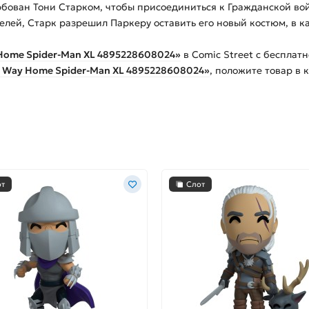
ербован Тони Старком, чтобы присоединиться к Гражданской во
елей, Старк разрешил Паркеру оставить его новый костюм, в к
Home Spider-Man XL 4895228608024»
в Comic Street с бесплат
o Way Home Spider-Man XL 4895228608024»
, положите товар в 
от
Слот