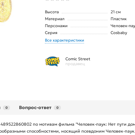
Высота
21 см
Материал
Пластик
Персонажи
Человек-па
Серия
Cosbaby
Все характеристики
Comic Street
продавец
ы
Вопрос-ответ
0
0
 489522860802 по мотивам фильма "Человек-паук: Нет пути до
образными способностями, носящий псевдоним Человек-паук. 