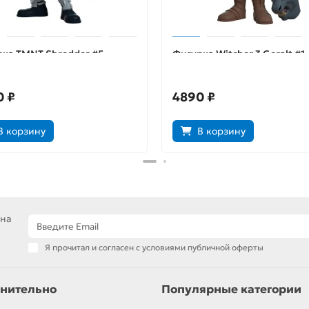
ка TMNT Shredder #5
Фигурка Witcher 3 Geralt #1
479
553731
0 ₽
4890 ₽
В корзину
В корзину
 на
Я прочитал и согласен с условиями публичной оферты
нительно
Популярные категории