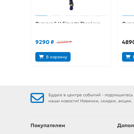
Фигурка S.H.Figuarts Thor Love
Фигур
And Thunder Mighty Thor
5554
4573102632920
9290 ₽
489
11290 ₽
В корзину
Будьте в центре событий - подпишитесь
наши новости! Новинки, скидки, акции.
Покупателям
Допол