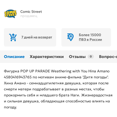
Comic Street
продавец
Более 15000
7 дней на возврат
ПВЗ в России
Описание
Характеристики
Отзывы
Вопрос-
0
Фигурка POP UP PARADE Weathering with You Hina Amano
4580416943765 по мотивам аниме-фильма "Дитя погоды".
Хина Амано - семнадцатилетняя девушка, которая после
смерти матери подрабатывает в разных местах, чтобы
прокормить себя и младшего брата Наги. Жизнерадостная
и сильная девушка, обладающая способностью влиять на
погоду.