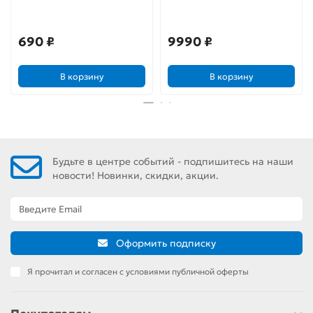
Monstadt Characters
Hasbro Marvel Legends
Standee Kaeya
Series 6" Collectible Action
6972957482915
Figure Marvel’s Vulture Toy,
690 ₽
9990 ₽
with Build-A-Figurepiece &
Accessory
В корзину
В корзину
Будьте в центре событий - подпишитесь на наши
новости! Новинки, скидки, акции.
Оформить подписку
Я прочитал и согласен с условиями публичной оферты