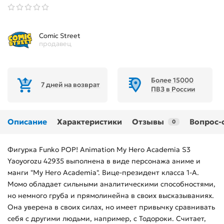
Comic Street
продавец
Более 15000
7 дней на возврат
ПВЗ в России
Описание
Характеристики
Отзывы
Вопрос-
0
Фигурка Funko POP! Animation My Hero Academia S3
Yaoyorozu 42935 выполнена в виде персонажа аниме и
манги "My Hero Academia". Вице-президент класса 1-А.
Момо обладает сильными аналитическими способностями,
но немного груба и прямолинейна в своих высказываниях.
Она уверена в своих силах, но имеет привычку сравнивать
себя с другими людьми, например, с Тодороки. Считает,