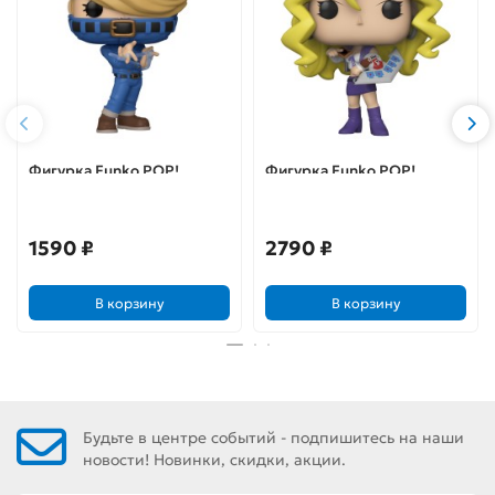
Фигурка Funko POP!
Фигурка Funko POP!
Animation My Hero
Animation Yu-Gi-Oh Mai
Academia Best Jeanist
Valentine (1060) 57646
(786) 48467
1590 ₽
2790 ₽
В корзину
В корзину
Будьте в центре событий - подпишитесь на наши
новости! Новинки, скидки, акции.