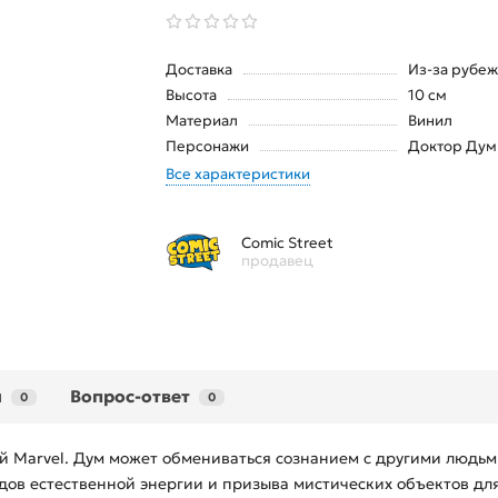
Доставка
Из-за рубеж
Высота
10 см
Материал
Винил
Персонажи
Доктор Дум
Все характеристики
Comic Street
продавец
ы
Вопрос-ответ
0
0
й Marvel. Дум может обмениваться сознанием с другими людь
дов естественной энергии и призыва мистических объектов дл