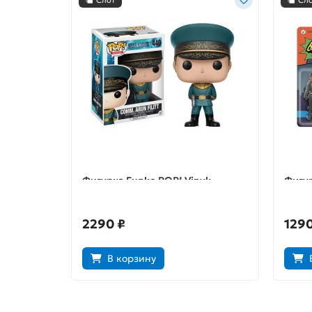
Слот
Сл
Фигурка Funko POP! Vinyl:
Фигур
Valerian: Cmdr. Arun Filitt 14338
Heroe
2290 ₽
1290
В корзину