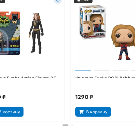
от
Слот
ка Funko Action Figure: DC
Фигурка Funko POP! Bobble
s: Catwoman 13908
Marvel: Avengers Endgame:
Captain Marvel 36675
 ₽
1290 ₽
В корзину
В корзину