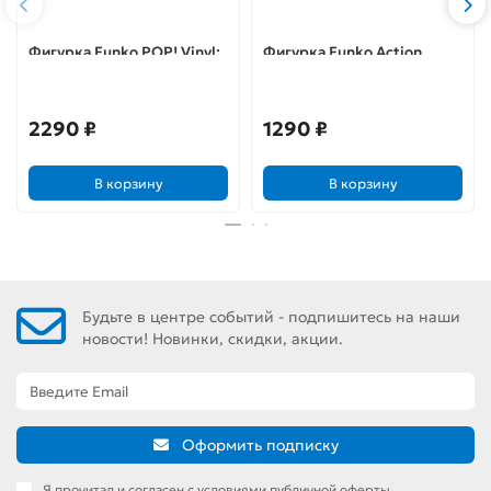
Фигурка Funko POP! Vinyl:
Фигурка Funko Action
Valerian: Cmdr. Arun Filitt
Figure: DC Heroes:
14338
Catwoman 13908
2290 ₽
1290 ₽
В корзину
В корзину
Будьте в центре событий - подпишитесь на наши
новости! Новинки, скидки, акции.
Оформить подписку
Я прочитал и согласен с условиями публичной оферты