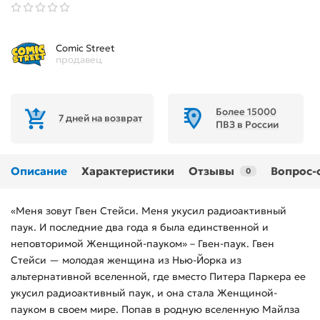
Comic Street
продавец
Более 15000
7 дней на возврат
ПВЗ в России
Описание
Характеристики
Отзывы
Вопрос-
0
«Меня зовут Гвен Стейси. Меня укусил радиоактивный
паук. И последние два года я была единственной и
неповторимой Женщиной-пауком» – Гвен-паук. Гвен
Стейси — молодая женщина из Нью-Йорка из
альтернативной вселенной, где вместо Питера Паркера ее
укусил радиоактивный паук, и она стала Женщиной-
пауком в своем мире. Попав в родную вселенную Майлза