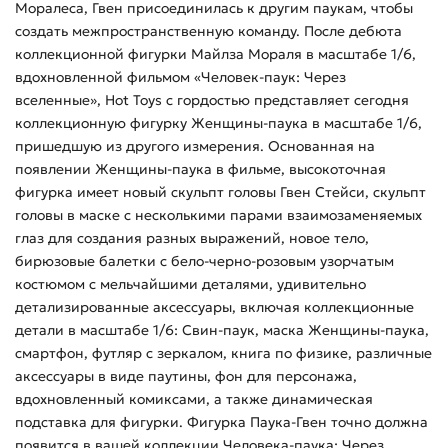
Моралеса, Гвен присоединилась к другим паукам, чтобы
создать межпространственную команду. После дебюта
коллекционной фигурки Майлза Мораля в масштабе 1/6,
вдохновленной фильмом «Человек-паук: Через
вселенные», Hot Toys с гордостью представляет сегодня
коллекционную фигурку Женщины-паука в масштабе 1/6,
пришедшую из другого измерения. Основанная на
появлении Женщины-паука в фильме, высокоточная
фигурка имеет новый скульпт головы Гвен Стейси, скульпт
головы в маске с несколькими парами взаимозаменяемых
глаз для создания разных выражений, новое тело,
бирюзовые балетки с бело-черно-розовым узорчатым
костюмом с мельчайшими деталями, удивительно
детализированные аксессуары, включая коллекционные
детали в масштабе 1/6: Свин-паук, маска Женщины-паука,
смартфон, футляр с зеркалом, книга по физике, различные
аксессуары в виде паутины, фон для персонажа,
вдохновленный комиксами, а также динамическая
подставка для фигурки. Фигурка Паука-Гвен точно должна
появится в вашей коллекции Человека-паука: Через