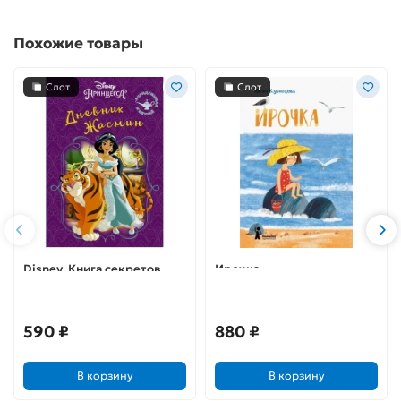
Похожие товары
Слот
Слот
Disney. Книга секретов.
Ирочка
Дневник Жасмин
590 ₽
880 ₽
В корзину
В корзину