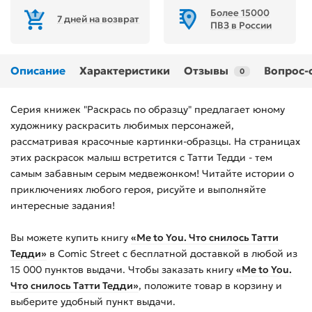
Более 15000
7 дней на возврат
ПВЗ в России
Описание
Характеристики
Отзывы
Вопрос-
0
Серия книжек "Раскрась по образцу" предлагает юному
художнику раскрасить любимых персонажей,
рассматривая красочные картинки-образцы. На страницах
этих раскрасок малыш встретится с Татти Тедди - тем
самым забавным серым медвежонком! Читайте истории о
приключениях любого героя, рисуйте и выполняйте
интересные задания!
Вы можете купить
книгу
«Me to You. Что снилось Татти
Тедди»
в Comic Street с бесплатной доставкой в любой из
15 000
пунктов выдачи. Чтобы заказать
книгу
«Me to You.
Что снилось Татти Тедди»
, положите товар в корзину и
выберите удобный пункт выдачи.