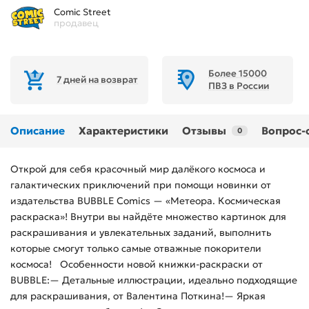
Comic Street
продавец
Более 15000
7 дней на возврат
ПВЗ в России
Описание
Характеристики
Отзывы
Вопрос-
0
Открой для себя красочный мир далёкого космоса и
галактических приключений при помощи новинки от
издательства BUBBLE Comics — «Метеора. Космическая
раскраска»! Внутри вы найдёте множество картинок для
раскрашивания и увлекательных заданий, выполнить
которые смогут только самые отважные покорители
космоса! Особенности новой книжки-раскраски от
BUBBLE:— Детальные иллюстрации, идеально подходящие
для раскрашивания, от Валентина Поткина!— Яркая