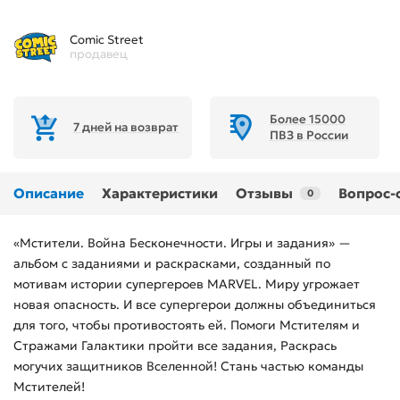
Comic Street
продавец
Более 15000
7 дней на возврат
ПВЗ в России
Описание
Характеристики
Отзывы
Вопрос-
0
«Мстители. Война Бесконечности. Игры и задания» —
альбом с заданиями и раскрасками, созданный по
мотивам истории супергероев MARVEL. Миру угрожает
новая опасность. И все супергерои должны объединиться
для того, чтобы противостоять ей. Помоги Мстителям и
Стражами Галактики пройти все задания, Раскрась
могучих защитников Вселенной! Стань частью команды
Мстителей!