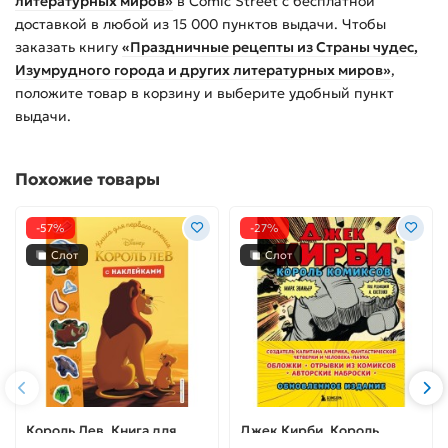
литературных миров»
в Comic Street с бесплатной
доставкой в любой из
15 000
пунктов выдачи. Чтобы
заказать
книгу
«Праздничные рецепты из Страны чудес,
Изумрудного города и других литературных миров»
,
положите товар в корзину и выберите удобный пункт
выдачи.
Похожие товары
-57%
-27%
Слот
Слот
Король Лев. Книга для
Джек Кирби. Король