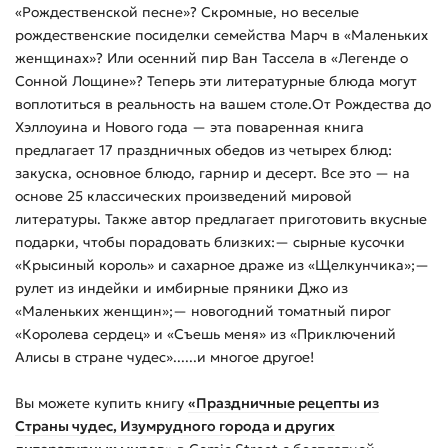
«Рождественской песне»? Скромные, но веселые
рождественские посиделки семейства Марч в «Маленьких
женщинах»? Или осенний пир Ван Тассела в «Легенде о
Сонной Лощине»? Теперь эти литературные блюда могут
воплотиться в реальность на вашем столе.От Рождества до
Хэллоуина и Нового года — эта поваренная книга
предлагает 17 праздничных обедов из четырех блюд:
закуска, основное блюдо, гарнир и десерт. Все это — на
основе 25 классических произведений мировой
литературы. Также автор предлагает приготовить вкусные
подарки, чтобы порадовать близких:— сырные кусочки
«Крысиный король» и сахарное драже из «Щелкунчика»;—
рулет из индейки и имбирные пряники Джо из
«Маленьких женщин»;— новогодний томатный пирог
«Королева сердец» и «Съешь меня» из «Приключений
Алисы в стране чудес»......и многое другое!
Вы можете купить
книгу
«Праздничные рецепты из
Страны чудес, Изумрудного города и других