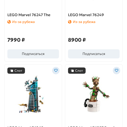
LEGO Marvel 76247 The
LEGO Marvel 76249
Hulkbuster: The Battle of
Venomized Groot
Из-за рубежа
Из-за рубежа
Wakanda (Халкбастер:
(Веномизированный Грут)
битва за Ваканду)
7990 ₽
8900 ₽
Подписаться
Подписаться
Слот
Слот