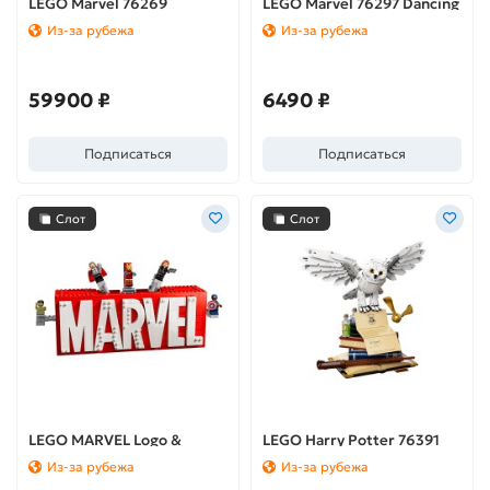
LEGO Marvel 76269
LEGO Marvel 76297 Dancing
Avengers Tower (Башня
Groot (Танцующий Грут)
Из-за рубежа
Из-за рубежа
Мстителей)
59900 ₽
6490 ₽
Подписаться
Подписаться
Слот
Слот
LEGO MARVEL Logo &
LEGO Harry Potter 76391
Minifigures 76313 (Логотип
Hogwarts™ Icons -
Из-за рубежа
Из-за рубежа
и минифигурки MARVEL)
Collectors' Edition