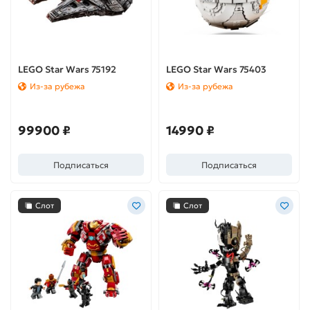
LEGO Star Wars 75192
LEGO Star Wars 75403
Millennium Falcon™ (Сокол
Grogu™ with Hover Pram
Из-за рубежа
Из-за рубежа
Тысячелетия)
99900 ₽
14990 ₽
Подписаться
Подписаться
Слот
Слот