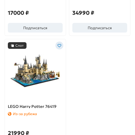
(Символы Хогвартса:
коллекционное издание)
17000 ₽
34990 ₽
Подписаться
Подписаться
Слот
LEGO Harry Potter 76419
Hogwarts™ Castle and
Из-за рубежа
Grounds (Замок и
территория Хогвартс)
21990 ₽