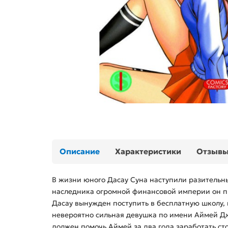
Описание
Характеристики
Отзыв
В жизни юного Дасау Суна наступили разительны
наследника огромной финансовой империи он пр
Дасау вынужден поступить в бесплатную школу, 
невероятно сильная девушка по имени Аймей Дж
должен помочь Аймей за два года заработать ст