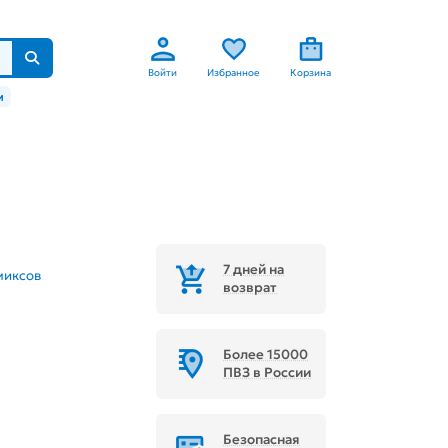
Войти
Избранное
Корзина
м
7 дней на
миксов
возврат
Более 15000
ПВЗ в России
Безопасная