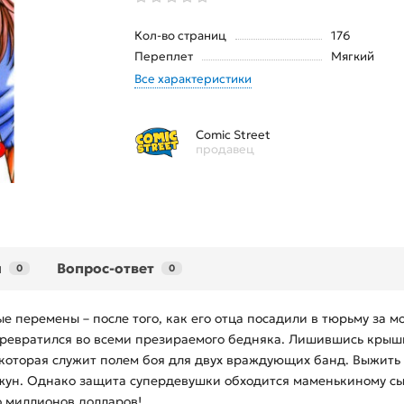
Кол-во страниц
176
Переплет
Мягкий
Все характеристики
Comic Street
продавец
ы
Вопрос-ответ
0
0
е перемены – после того, как его отца посадили в тюрьму за м
евратился во всеми презираемого бедняка. Лишившись крыши
которая служит полем боя для двух враждующих банд. Выжить 
ун. Однако защита супердевушки обходится маменькиному сын
о миллионов долларов!