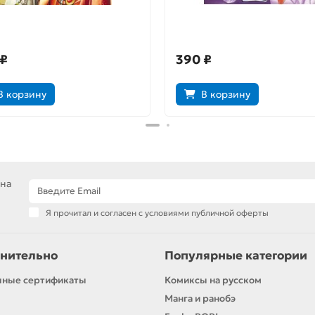
ик демона. Том 2
Дневник демона. Том 3
 ₽
390 ₽
В корзину
В корзину
 на
Я прочитал и согласен с условиями публичной оферты
нительно
Популярные категории
чные сертификаты
Комиксы на русском
Манга и ранобэ