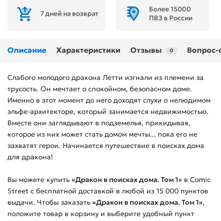
Более 15000
7 дней на возврат
ПВЗ в России
Описание
Характеристики
Отзывы
Вопрос-
0
Слабого молодого дракона Летти изгнали из племени за
трусость. Он мечтает о спокойном, безопасном доме.
Именно в этот момент до него доходят слухи о нелюдимом
эльфе-архитекторе, который занимается недвижимостью.
Вместе они заглядывают в подземелья, прикидывая,
которое из них может стать домом мечты... пока его не
захватят герои. Начинается путешествие в поисках дома
для дракона!
Вы можете купить
«Дракон в поисках дома. Том 1»
в Comic
Street с бесплатной доставкой в любой из
15 000
пунктов
выдачи. Чтобы заказать
«Дракон в поисках дома. Том 1»
,
положите товар в корзину и выберите удобный пункт