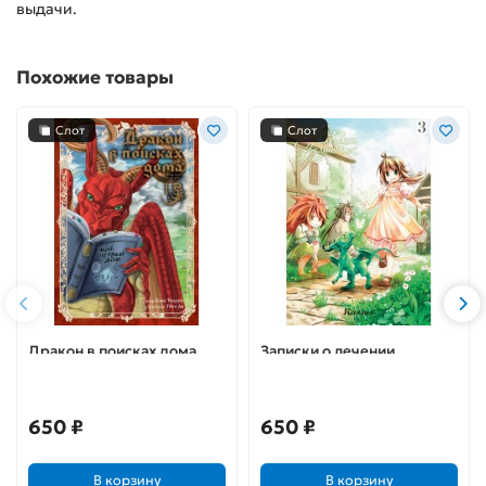
выдачи.
Похожие товары
Слот
Слот
Дракон в поисках дома.
Записки о лечении
Том 1
волшебных зверей. Том 3
650 ₽
650 ₽
В корзину
В корзину