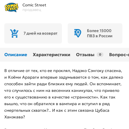
Comic Street
продавец
Более 15000
7 дней на возврат
ПВЗ в России
Описание
Характеристики
Отзывы
Вопрос-
0
В отличие от тех, кто ее проклял, Надэко Сэнгоку спасена,
и Коёми Арараги впервые задумывается о том, как далеко
способен зайти ради близких ему людей. Он вспоминает,
что случилось с ним на весенних каникулах, что привело
его к существованию в качестве «странности». Как так
вышло, что он обратился в вампира и вступил в ряд
смертельных схваток?.. И как с этим связана Цубаса
Ханэкава?