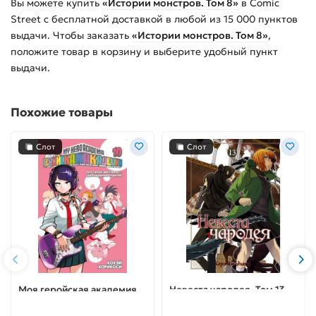
Вы можете купить
«Истории монстров. Том 8»
в Comic
Street с бесплатной доставкой в любой из
15 000
пунктов
выдачи. Чтобы заказать
«Истории монстров. Том 8»
,
положите товар в корзину и выберите удобный пункт
выдачи.
Похожие товары
Слот
Слот
Моя геройская академия.
Невеста чародея. Том 13
Книга 10. Культурный
фестиваль. Долгожданное