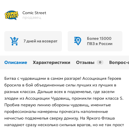
Comic Street
продавец
Более 15000
7 дней на возврат
ПВЗ в России
Описание
Характеристики
Отзывы
Вопрос-
0
Битва с чудовищами в самом разгаре! Ассоциация Героев
бросила в бой объединенные силы лучших из лучших в
разных классах. Дальше всех в подземелье, где засели
злодеи из Ассоциации Чудовищ, проникли герои класса S.
Пробив первую линию обороны чудовищ, именитые
профессионалы намерены прочесать наполненные
нечистью подземелья сверху донизу. На Яркого Флэша
нападают сразу несколько сильных врагов, но не так прост