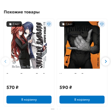
Похожие товары
Слот
Слот
Загадка Дьявола. Том 5
Нелюдь. Том 7
570 ₽
590 ₽
В корзину
В корзину