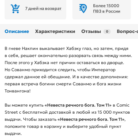
Более 15000
7 дней на возврат
ПВЗ в России
Описание
Характеристики
Отзывы
Вопрос-
0
В гневе Накпин выкалывает Хабэку глаз, но затем, придя
в себя, решает окончательно разорвать связь между ними.
После этого у Хабэка нет причин оставаться во дворце.
Но Сованмо приходится следить, чтобы Император
сдержал данное ей обещание. И в качестве дополнения:
первая встреча богини смерти Сованмо и бога жизни
Тонвангона!
Вы можете купить
«Невеста речного бога. Том 11»
в Comic
Street с бесплатной доставкой в любой из
15 000
пунктов
выдачи. Чтобы заказать
«Невеста речного бога. Том 11»
,
положите товар в корзину и выберите удобный пункт
выдачи.