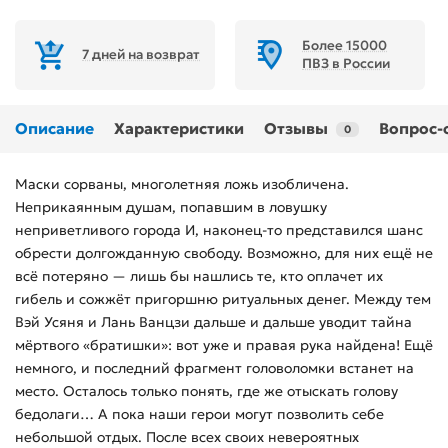
Более 15000
7 дней на возврат
ПВЗ в России
Описание
Характеристики
Отзывы
Вопрос-
0
Маски сорваны, многолетняя ложь изобличена.
Неприкаянным душам, попавшим в ловушку
неприветливого города И, наконец-то представился шанс
обрести долгожданную свободу. Возможно, для них ещё не
всё потеряно — лишь бы нашлись те, кто оплачет их
гибель и сожжёт пригоршню ритуальных денег. Между тем
Вэй Усяня и Лань Ванцзи дальше и дальше уводит тайна
мёртвого «братишки»: вот уже и правая рука найдена! Ещё
немного, и последний фрагмент головоломки встанет на
место. Осталось только понять, где же отыскать голову
бедолаги… А пока наши герои могут позволить себе
небольшой отдых. После всех своих невероятных