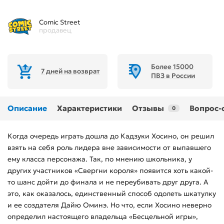
Comic Street
продавец
Более 15000
7 дней на возврат
ПВЗ в России
Описание
Характеристики
Отзывы
Вопрос-
0
Когда очередь играть дошла до Кадзуки Хосино, он решил
взять на себя роль лидера вне зависимости от выпавшего
ему класса персонажа. Так, по мнению школьника, у
других участников «Свергни короля» появится хоть какой-
то шанс дойти до финала и не переубивать друг друга. А
это, как оказалось, единственный способ одолеть шкатулку
и ее создателя Дайю Оминэ. Но что, если Хосино неверно
определил настоящего владельца «Бесцельной игры»,