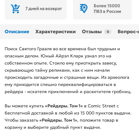
Более 15000
7 дней на возврат
ПВЗ в России
Описание
Характеристики
Отзывы
Вопрос-
0
Поиск Святого Грааля во все времена был трудным и
опасным делом. Юный Айрэл Кларк узнал это на
собственном опыте. Стоило ему приоткрыть завесу,
скрывающую тайну реликвии, как с ним начали
происходить загадочные и страшные вещи. Из археолога
ему приходится спешно переквалифицироваться в
рейдера - искателя приключений и расхитителя гробниц.
Вы можете купить
«Рейдеры. Том 1»
в Comic Street с
бесплатной доставкой в любой из
15 000
пунктов выдачи.
Чтобы заказать
«Рейдеры. Том 1»
, положите товар в
корзину и выберите удобный пункт выдачи.