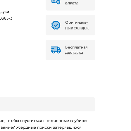
оплата
зуки
0385-3
Ори­ги­наль­
ные товары
Бесплатная
доставка
ие, чтобы спуститься в потаенные глубины
тчаяние? Усердные поиски затерявшихся