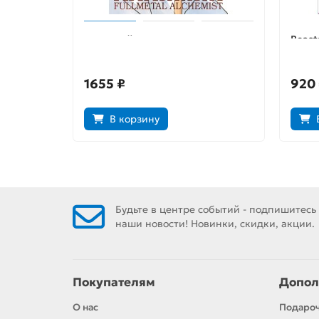
Стальной Алхимик. Книга 16
Beast
Том 3
1655 ₽
920
В корзину
Будьте в центре событий - подпишитесь
наши новости! Новинки, скидки, акции.
Покупателям
Допол
О нас
Подаро