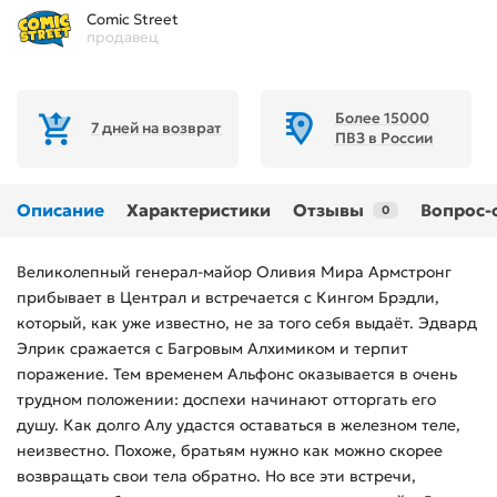
Comic Street
продавец
Более 15000
7 дней на возврат
ПВЗ в России
Описание
Характеристики
Отзывы
Вопрос-
0
Великолепный генерал-майор Оливия Мира Армстронг
прибывает в Централ и встречается с Кингом Брэдли,
который, как уже известно, не за того себя выдаёт. Эдвард
Элрик сражается с Багровым Алхимиком и терпит
поражение. Тем временем Альфонс оказывается в очень
трудном положении: доспехи начинают отторгать его
душу. Как долго Алу удастся оставаться в железном теле,
неизвестно. Похоже, братьям нужно как можно скорее
возвращать свои тела обратно. Но все эти встречи,