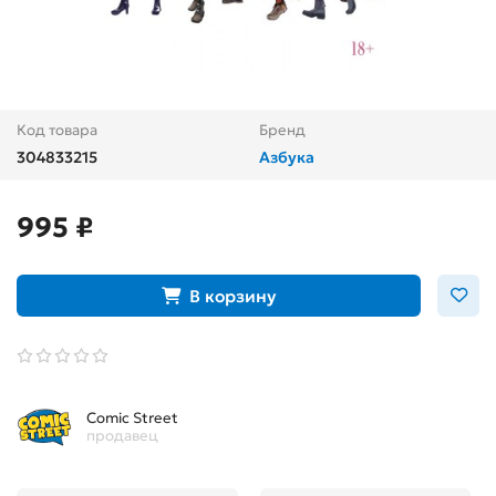
Код товара
Бренд
304833215
Азбука
995 ₽
В корзину
Comic Street
продавец