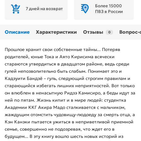
Более 15000
7 дней на возврат
ПВЗ в России
Описание
Характеристики
Отзывы
Вопрос-
0
Прошлое хранит свои собственные тайны... Потеряв
родителей, юные Тока и Аято Кирисима всячески
стараются утвердиться в двадцатом районе, ведь среди
гулей непозволительно быть слабым. Понимает это и
Кадзуити Бандзё – гуль, следующий строгим правилам и
старающийся избегать лишних неприятностей. Вот только
он влюблен в ненасытную Ридзэ Камисиро, а беды идут за
ней по пятам. Жизнь кипит и в мире людей: студентка
Академии ККГ Акира Мадо сталкивается с мальчиком,
жаждущим отомстить чудовищу-людоеду за смерть отца, а
Кэн Канэки пытается ужиться в неприветливой приемной
семье, совершенно не подозревая, что ждет его в
будущем... В эту книгу вошло шесть новых историй из