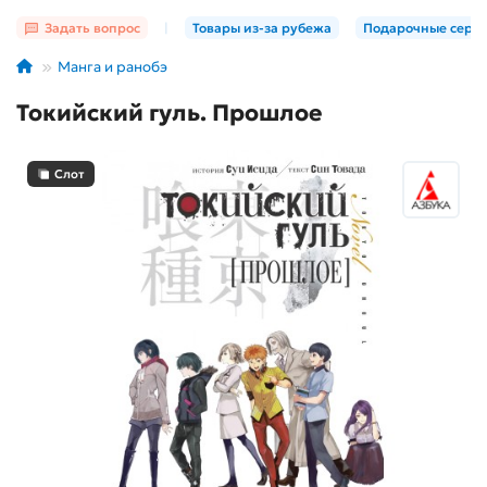
Задать вопрос
|
Товары из-за рубежа
Подарочные серт
Манга и ранобэ
Токийский гуль. Прошлое
Слот