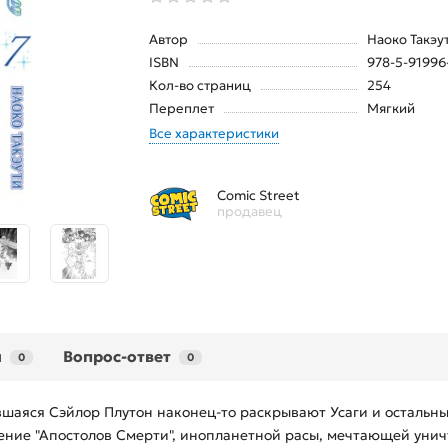
Автор
Наоко Такэу
ISBN
978-5-91996
Кол-во страниц
254
Переплет
Мягкий
Все характеристики
Comic Street
продавец
ы
Вопрос-ответ
0
0
шаяся Сэйлор Плутон наконец-то раскрывают Усаги и остальны
ение "Апостолов Смерти", инопланетной расы, мечтающей унич