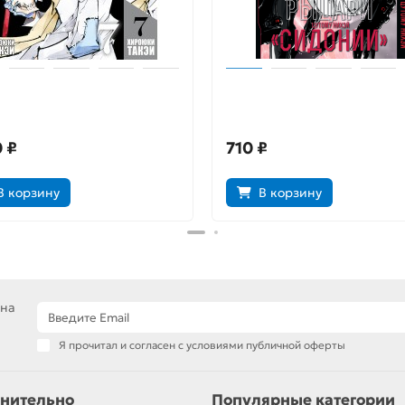
ь шаманов. Том 7
Рыцари Сидонии. Том 10
 ₽
710 ₽
В корзину
В корзину
 на
Я прочитал и согласен с условиями публичной оферты
нительно
Популярные категории