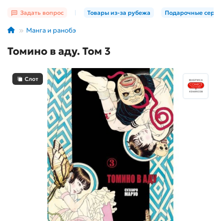
Задать вопрос
|
Товары из-за рубежа
Подарочные серт
Манга и ранобэ
Томино в аду. Том 3
Слот