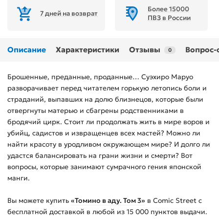
Более 15000
7 дней на возврат
ПВЗ в России
Описание
Характеристики
Отзывы
Вопрос-
0
Брошенные, преданные, проданные… Суэхиро Маруо
разворачивает перед читателем горькую летопись боли и
страданий, выпавших на долю близнецов, которые были
отвергнуты матерью и сбагрены родственниками в
бродячий цирк. Стоит ли продолжать жить в мире воров и
убийц, садистов и извращенцев всех мастей? Можно ли
найти красоту в уродливом окружающем мире? И долго ли
удастся балансировать на грани жизни и смерти? Вот
вопросы, которые занимают сумрачного гения японской
манги.
Вы можете купить
«Томино в аду. Том 3»
в Comic Street с
бесплатной доставкой в любой из
15 000
пунктов выдачи.