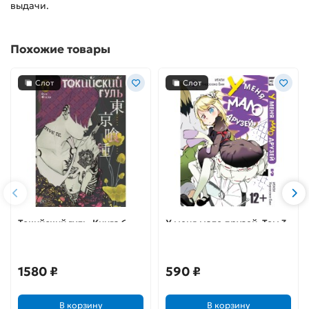
выдачи.
Похожие товары
Слот
Слот
Токийский гуль. Книга 6
У меня мало друзей. Том 3
1580 ₽
590 ₽
В корзину
В корзину