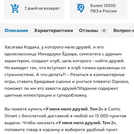
Более 15000
7 дней на возврат
ПВЗ в России
Описание
Характеристики
Отзывы
Вопрос-
0
Хасэгава Кодака, у которого мало друзей, и его
одноклассница Микадзуки Ёдзора, симпатяга с дурным
характером, создают клуб, цель которого - найти друзей.
Но выходит так, что вступают в клуб только красавицы со
странностями. А что делать?! – Резаться в компьютерные
игры, ставить бредовые сценки и учиться плавать! Однако,
поможет ли им это завести друзей?Издание содержит
цветные иллюстрации и суперобложку.
Вы можете купить
«У меня мало друзей. Том 2»
в Comic
Street с бесплатной доставкой в любой из
15 000
пунктов
выдачи. Чтобы заказать
«У меня мало друзей. Том 2»
,
положите товар в корзину и выберите удобный пункт