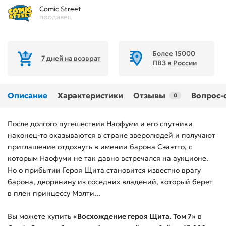
Comic Street
продавец
Более 15000
7 дней на возврат
ПВЗ в России
Описание
Характеристики
Отзывы
Вопрос-
0
После долгого путешествия Наофуми и его спутники
наконец-то оказываются в стране зверолюдей и получают
приглашение отдохнуть в имении барона Сэаэтто, с
которым Наофуми не так давно встречался на аукционе.
Но о прибытии Героя Щита становится известно врагу
барона, дворянину из соседних владений, который берет
в плен принцессу Мэлти...
Вы можете купить
«Восхождение героя Щита. Том 7»
в