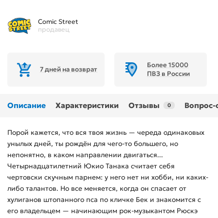
Comic Street
продавец
Более 15000
7 дней на возврат
ПВЗ в России
Описание
Характеристики
Отзывы
Вопрос-
0
Порой кажется, что вся твоя жизнь — череда одинаковых
унылых дней, ты рождён для чего-то большего, но
непонятно, в каком направлении двигаться...
Четырнадцатилетний Юкио Танака считает себя
чертовски скучным парнем: у него нет ни хобби, ни каких-
либо талантов. Но все меняется, когда он спасает от
хулиганов штопанного пса по кличке Бек и знакомится с
его владельцем — начинающим рок-музыкантом Рюскэ