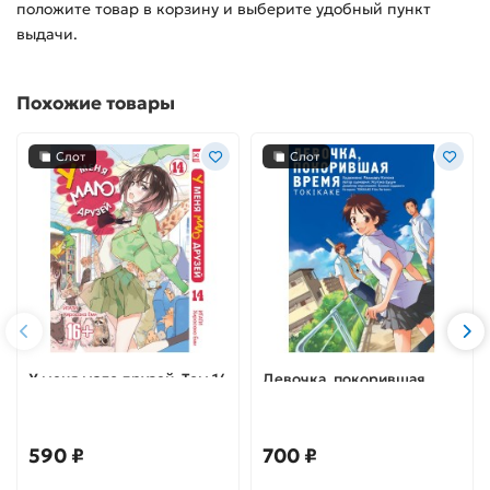
положите товар в корзину и выберите удобный пункт
выдачи.
Похожие товары
Слот
Слот
У меня мало друзей. Том 14
Девочка, покорившая
время TOKIKAKE
590 ₽
700 ₽