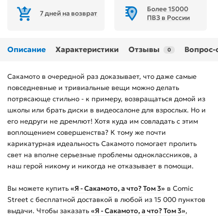
Более 15000
7 дней на возврат
ПВЗ в России
Описание
Характеристики
Отзывы
Вопрос-
0
Сакамото в очередной раз доказывает, что даже самые
повседневные и тривиальные вещи можно делать
потрясающе стильно - к примеру, возвращаться домой из
школы или брать диски в видеосалоне для взрослых. Но и
его недруги не дремлют! Хотя куда им совладать с этим
воплощением совершенства? К тому же почти
карикатурная идеальность Сакамото помогает пролить
свет на вполне серьезные проблемы одноклассников, а
наш герой никому и никогда не отказывает в помощи.
Вы можете купить
«Я - Сакамото, а что? Том 3»
в Comic
Street с бесплатной доставкой в любой из
15 000
пунктов
выдачи. Чтобы заказать
«Я - Сакамото, а что? Том 3»
,