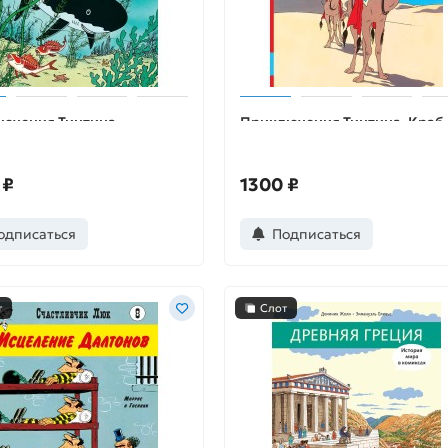
ючения Тинтина.
Приключения Тинтина. Краб 
вища Красного Раккама
золотыми клешнями
 ₽
1300 ₽
одписаться
Подписаться
т
Слот