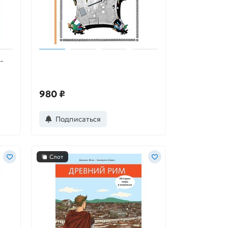
с
Счастливчик Люк. Неженка
980 ₽
Подписаться
Слот