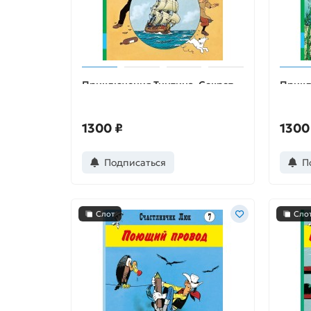
Приключения Тинтина. Секрет
Прикл
"Единорога"
Сокро
1300 ₽
1300
Подписаться
П
Слот
Сло