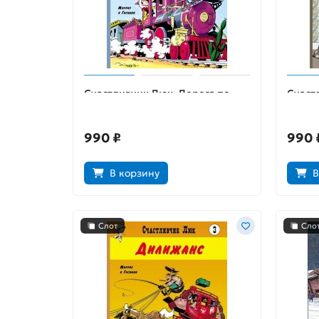
Счастливчик Люк. Дорога по
Счаст
прерии
Далто
990 ₽
990 
В корзину
В
Слот
Сло