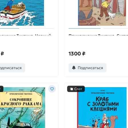
ючения Тинтина. Черный
Приключения Тинтина. Сига
в
Фараона
 ₽
1300 ₽
одписаться
Подписаться
т
Слот