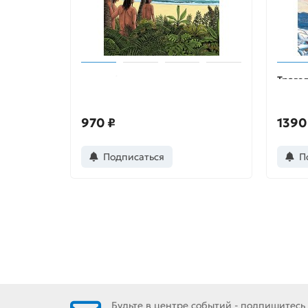
Географические открытия
Трагед
спеши
970 ₽
1390
Подписаться
П
Будьте в центре событий - подпишитесь