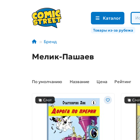
Каталог
Товары из-за рубежа
Бренд
Мелик-Пашаев
По умолчанию
Название
Цена
Рейтинг
Слот
Сло