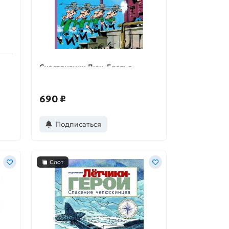
Счастливчик Люк. Братья
Далтоны
690 ₽
Подписаться
Слот