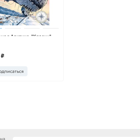
ия в Арктике. "Красин"
т на помощь
 ₽
одписаться
 на