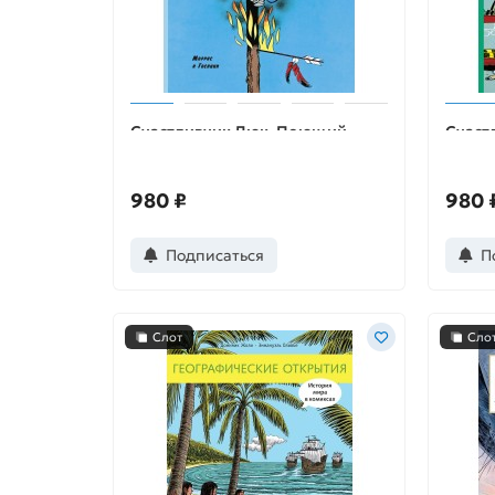
Счастливчик Люк. Поющий
Счаст
провод
Далто
980 ₽
980 
Подписаться
П
Слот
Сло