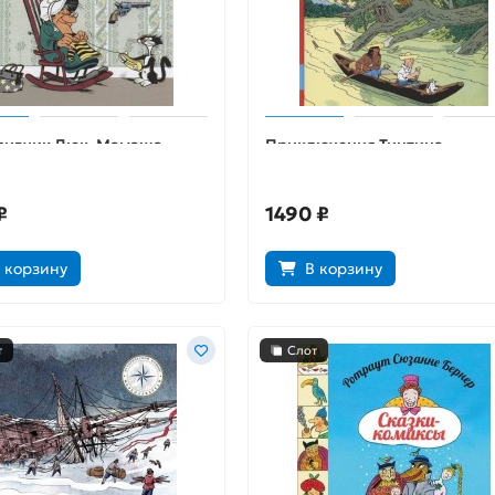
ливчик Люк. Мамаша
Приключения Тинтина.
н
Сломанное ухо
₽
1490 ₽
 корзину
В корзину
т
Слот