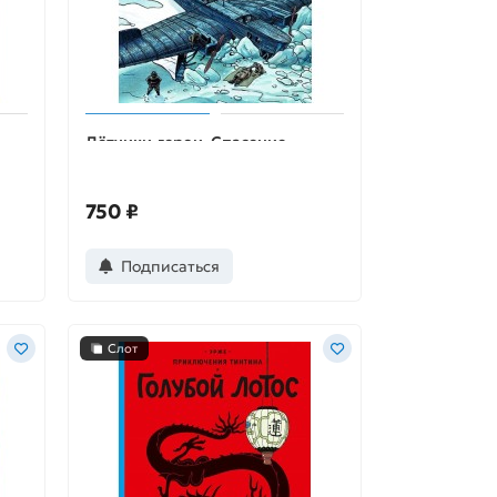
Лётчики-герои. Спасение
челюскинцев
750 ₽
Подписаться
Слот