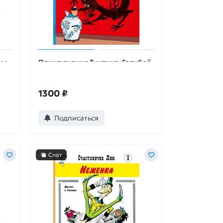
ры
Приключения Тинтина. Голубой
лотос
1300 ₽
Подписаться
Слот