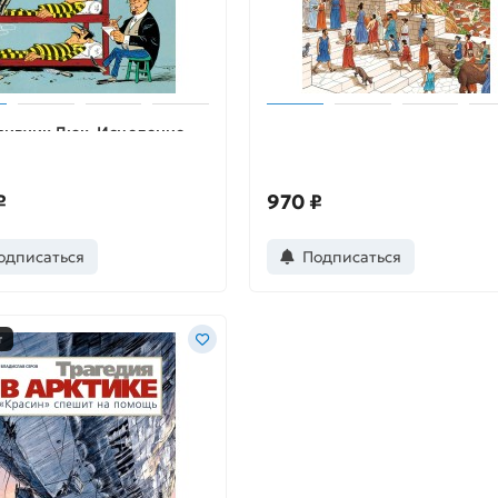
ливчик Люк. Исцеление
Древняя Греция
нов
₽
970 ₽
одписаться
Подписаться
т