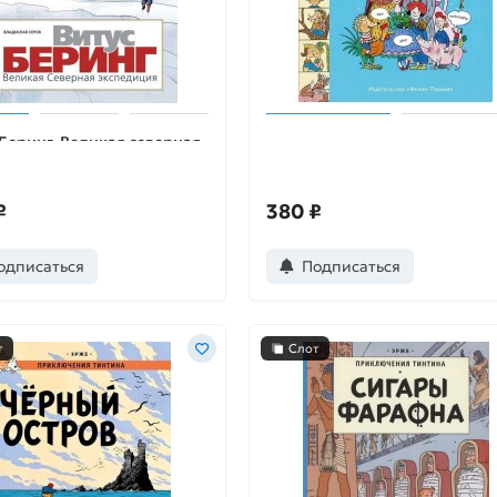
 Беринг. Великая северная
Сказки-комиксы
диция
₽
380 ₽
одписаться
Подписаться
т
Слот