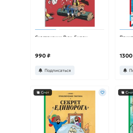
Счастливчик Люк. Билли
Прикл
Малыш
остро
990 ₽
1300
Подписаться
П
Слот
Сло