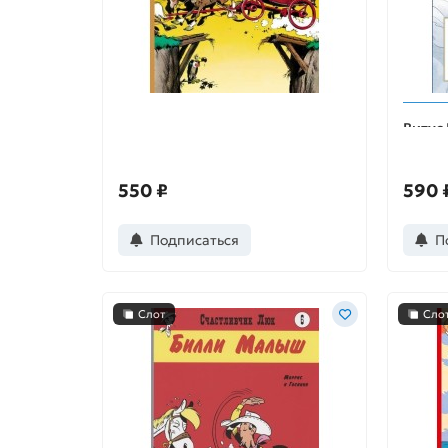
Счастливчик Люк. Дилижанс
Витус
экспе
550 ₽
590 
Подписаться
П
Слот
Сло