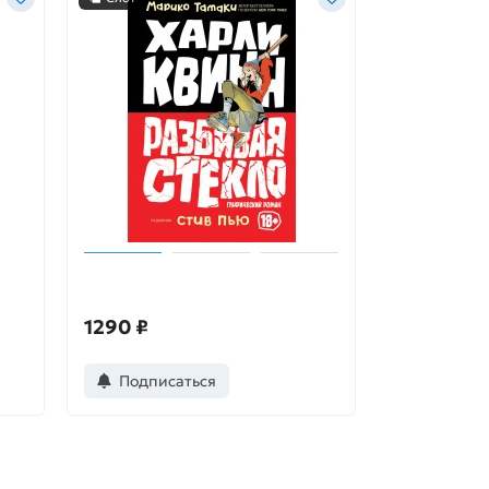
Харли Квинн. Разбивая стекло
1290 ₽
Подписаться