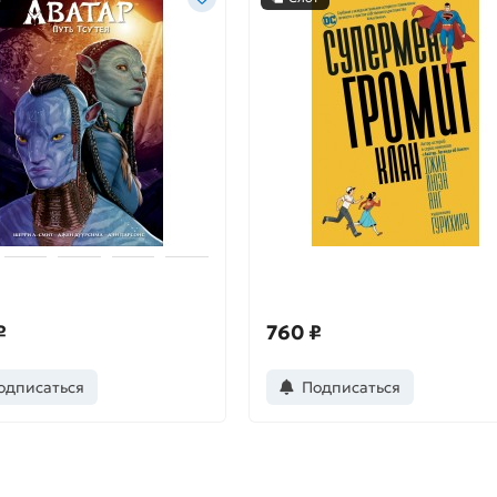
. Путь Тсу'Тея
Супермен громит Клан
₽
760 ₽
одписаться
Подписаться