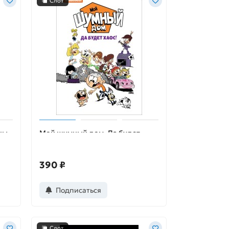
Слот
ны-
Мой шумный дом. Да будет
хаос! TM Loud house.
390 ₽
Подписаться
Слот