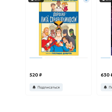
Дорогая Лига Справедливости
Аватар
520 ₽
630 
Подписаться
П