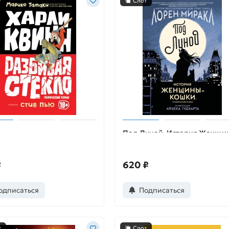
т
Слот
 Квинн. Разбивая стекло
Под Луной. История Женщи
Кошки
₽
620 ₽
одписаться
Подписаться
т
Слот