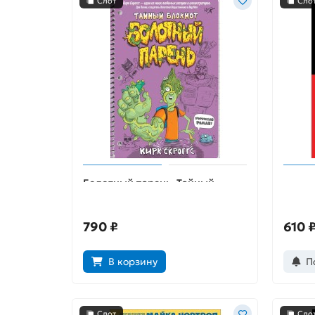
Слот
Сло
Болотный парень. Тайный
Харли
блокнот
790 ₽
610 
В корзину
П
Слот
Сло