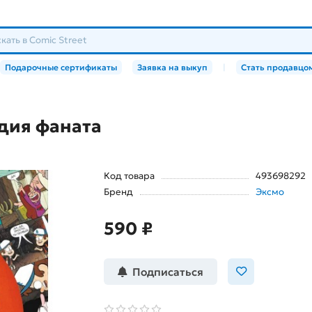
Подарочные сертификаты
Заявка на выкуп
|
Стать продавцо
дия фаната
Код товара
493698292
Бренд
Эксмо
590 ₽
Подписаться