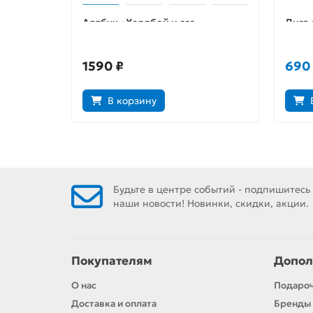
Артбук «Хеллбой и его
Лига 
вселенная»
филь
1590 ₽
690
В корзину
Будьте в центре событий - подпишитесь
наши новости! Новинки, скидки, акции.
Покупателям
Допол
О нас
Подаро
Доставка и оплата
Бренды