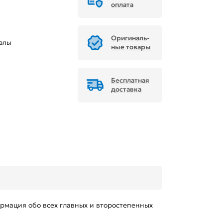
оплата
Ори­ги­наль­
иалы
ные товары
Бесплатная
доставка
ормация обо всех главных и второстепенных