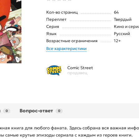
Кол-во страниц
64
Переплет
Твердый
Серия
Кино и сер
Язык
Русский
Возрастные ограничения
12+
Все характеристики
Comic Street
продавец
ы
Вопрос-ответ
0
0
жная книга для любого фаната. Здесь собрана вся важная инф
ны самые крутые эпизоды сериала с каждым из героев книги.