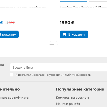
справедливости. Артбук по
Артбук Gran Turismo 5 Signa
му
Edition
 ₽
1990 ₽
1399 ₽
В корзину
В корзину
 на
Я прочитал и согласен с условиями публичной оферты
нительно
Популярные категории
чные сертификаты
Комиксы на русском
Манга и ранобэ