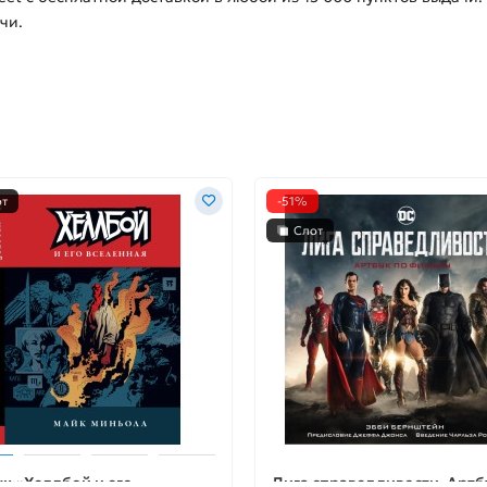
чи.
от
-51%
Слот
к «Хеллбой и его
Лига справедливости. Артб