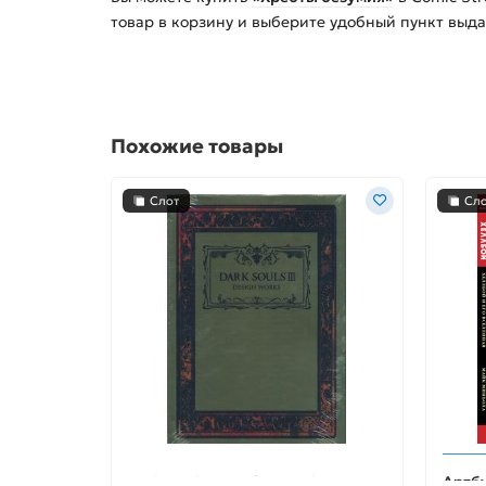
товар в корзину и выберите удобный пункт выда
Похожие товары
Слот
Сл
Dark Souls III Design Works HC
Артбу