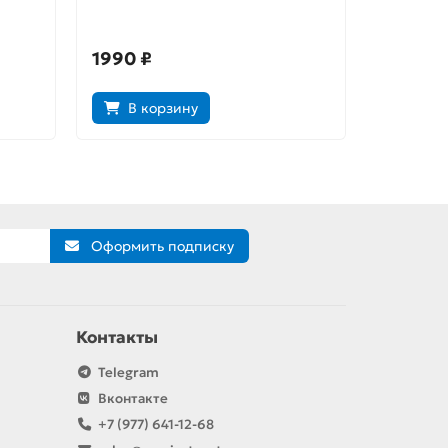
Edition
Syndicate
1990 ₽
990 ₽
В корзину
В к
Оформить подписку
Контакты
Telegram
Вконтакте
+7 (977) 641-12-68