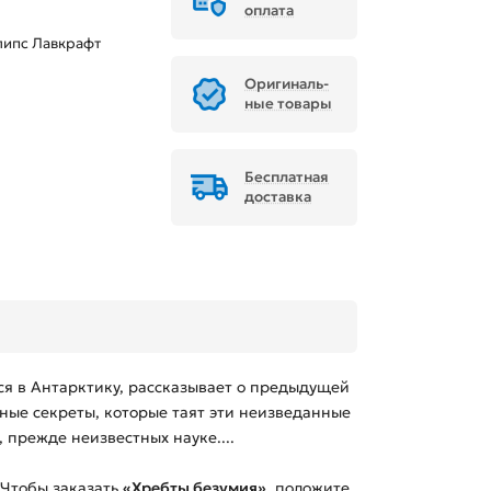
оплата
липс Лавкрафт
Ори­ги­наль­
ные товары
Бесплатная
доставка
ся в Антарктику, рассказывает о предыдущей
ные секреты, которые таят эти неизведанные
 прежде неизвестных науке....
 Чтобы заказать
«Хребты безумия»
, положите