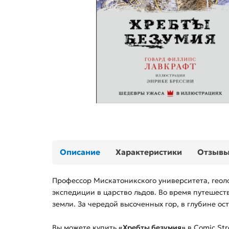
Описание
Характеристики
Отзыв
Профессор Мискатоникского университета, геол
экспедиции в царство льдов. Во время путешес
земли. За чередой высоченных гор, в глубине о
Вы можете купить
«Хребты безумия»
в Comic Str