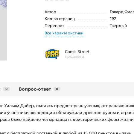
Автор
Говард Фил
Кол-во страниц
192
Переплет
Твердый
Все характеристики
Comic Street
продавец
ы
Вопрос-ответ
0
0
ог Уильям Дайер, пытаясь предостеречь ученых, отправляющих
твия участники экспедиции обнаружили древние руины и страш
строва было найдено четырнадцать доисторических форм жизни,
eet с бесплатной доставкой в любой из
15 000
пунктов выдачи.