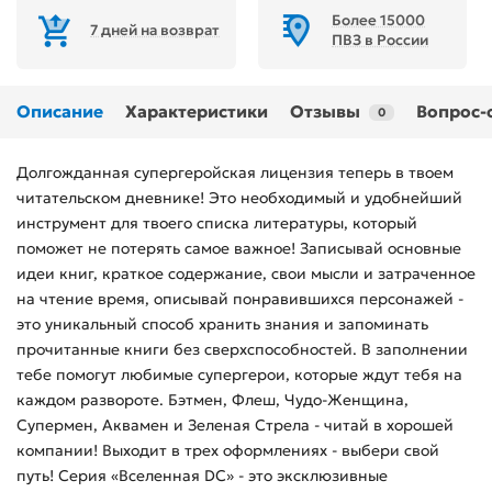
Более 15000
7 дней на возврат
ПВЗ в России
Описание
Характеристики
Отзывы
Вопрос-
0
Долгожданная супергеройская лицензия теперь в твоем
читательском дневнике! Это необходимый и удобнейший
инструмент для твоего списка литературы, который
поможет не потерять самое важное! Записывай основные
идеи книг, краткое содержание, свои мысли и затраченное
на чтение время, описывай понравившихся персонажей -
это уникальный способ хранить знания и запоминать
прочитанные книги без сверхспособностей. В заполнении
тебе помогут любимые супергерои, которые ждут тебя на
каждом развороте. Бэтмен, Флеш, Чудо-Женщина,
Супермен, Аквамен и Зеленая Стрела - читай в хорошей
компании! Выходит в трех оформлениях - выбери свой
путь! Серия «Вселенная DC» - это эксклюзивные