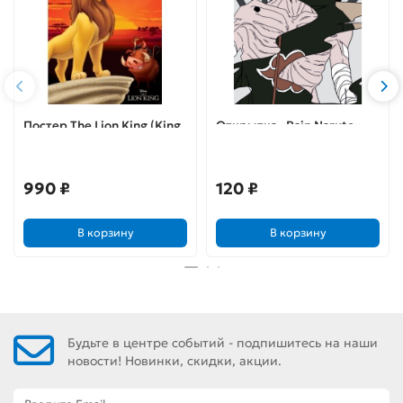
Постер The Lion King (King
Открытка «Pain Naruto»
of Pride Rock) А1
990 ₽
120 ₽
В корзину
В корзину
Будьте в центре событий - подпишитесь на наши
новости! Новинки, скидки, акции.