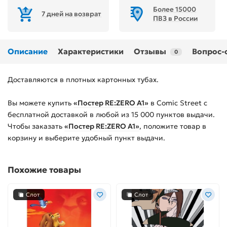
Более 15000
7 дней на возврат
ПВЗ в России
Описание
Характеристики
Отзывы
Вопрос-
0
Доставляются в плотных картонных тубах.
Вы можете купить
«Постер RE:ZERO А1»
в Comic Street с
бесплатной доставкой в любой из
15 000
пунктов выдачи.
Чтобы заказать
«Постер RE:ZERO А1»
, положите товар в
корзину и выберите удобный пункт выдачи.
Похожие товары
Слот
Слот