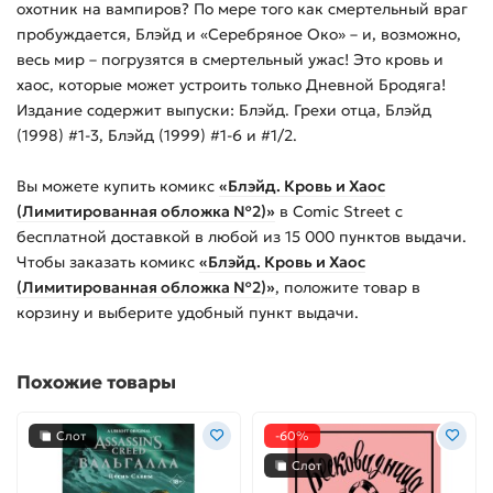
охотник на вампиров? По мере того как смертельный враг
пробуждается, Блэйд и «Серебряное Око» – и, возможно,
весь мир – погрузятся в смертельный ужас! Это кровь и
хаос, которые может устроить только Дневной Бродяга!
Издание содержит выпуски: Блэйд. Грехи отца, Блэйд
(1998) #1-3, Блэйд (1999) #1-6 и #1/2.
Вы можете купить
комикс
«Блэйд. Кровь и Хаос
(Лимитированная обложка №2)»
в Comic Street с
бесплатной доставкой в любой из
15 000
пунктов выдачи.
Чтобы заказать
комикс
«Блэйд. Кровь и Хаос
(Лимитированная обложка №2)»
, положите товар в
корзину и выберите удобный пункт выдачи.
Похожие товары
Слот
-60%
Слот