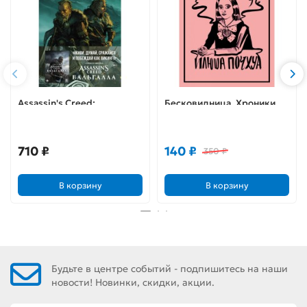
Assassin's Creed:
Бесковидница. Хроники
Вальгалла. Песнь Славы
бреда
710 ₽
140 ₽
350 ₽
В корзину
В корзину
Будьте в центре событий - подпишитесь на наши
новости! Новинки, скидки, акции.