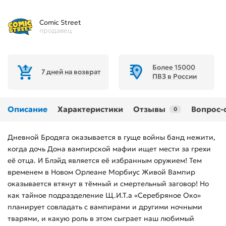
Comic Street
продавец
Более 15000
7 дней на возврат
ПВЗ в России
Описание
Характеристики
Отзывы
Вопрос-
0
Дневной Бродяга оказывается в гуще войны банд нежити,
когда дочь Дона вампирской мафии ищет мести за грехи
её отца. И Блэйд является её избранным оружием! Тем
временем в Новом Орлеане Морбиус Живой Вампир
оказывается втянут в тёмный и смертельный заговор! Но
как тайное подразделение Щ.И.Т.а «Серебряное Око»
планирует совладать с вампирами и другими ночными
тварями, и какую роль в этом сыграет наш любимый