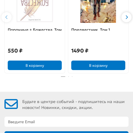
Порочные + Божества. Том
Предвестник. Том 1.
1. В духе Фауста
Восход Омеги
(Лимитированная
обложка)
550 ₽
1490 ₽
В корзину
В корзину
Будьте в центре событий - подпишитесь на наши
новости! Новинки, скидки, акции.