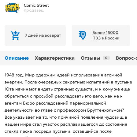
Comic Street
продавец
Более 15000
7 дней на возврат
ПВЗ в России
Описание
Характеристики
Отзывы
Вопрос-
0
1948 год. Мир одержим идеей использования атомной
энергии. После очередных секретных испытаний в пустыне
Юта начинают видеть странных существ, и к кому же еще
обратиться с просьбой расследовать это дело, как не к
агентам Бюро расследований паранормальной
деятельности во главе с профессором Бруттенхольмом?
Все указывает на то, что причиной появления чудовищ в
нашем мире стал участок расплавившегося до состояния
стекла песка посреди пустыни, оставшийся после