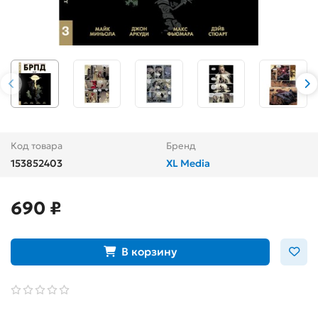
Код товара
Бренд
153852403
XL Media
690 ₽
В корзину