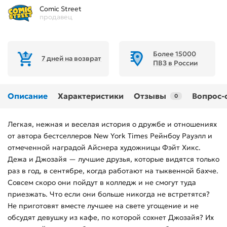
Comic Street
продавец
Более 15000
7 дней на возврат
ПВЗ в России
Описание
Характеристики
Отзывы
Вопрос-
0
Легкая, нежная и веселая история о дружбе и отношениях
от автора бестселлеров New York Times Рейнбоу Рауэлл и
отмеченной наградой Айснера художницы Фэйт Хикс.
Дежа и Джозайя — лучшие друзья, которые видятся только
раз в год, в сентябре, когда работают на тыквенной бахче.
Совсем скоро они пойдут в колледж и не смогут туда
приезжать. Что если они больше никогда не встретятся?
Не приготовят вместе лучшее на свете угощение и не
обсудят девушку из кафе, по которой сохнет Джозайя? Их