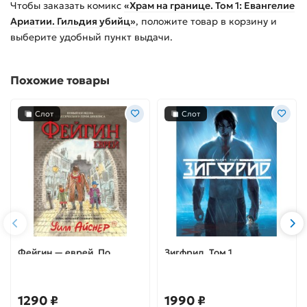
Чтобы заказать
комикс
«Храм на границе. Том 1: Евангелие
Ариатии. Гильдия убийц»
, положите товар в корзину и
выберите удобный пункт выдачи.
Похожие товары
Слот
Слот
Фейгин — еврей. По
Зигфрид. Том 1.
мотивам «Приключений
Графический роман
Оливера Твиста»
1290 ₽
1990 ₽