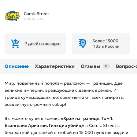
Comic Street
продавец
Более 15000
7 дней на возврат
ПВЗ в России
Описание
Характеристики
Отзывы
Вопрос-
0
Мир, поделённый пополам разломом — Границей. Две
великие империи, враждующие с давних времён. И
троица сумасшедших, которые мечтают всех помирить,
воздвигнув огромный собор!
Вы можете купить
комикс
«Храм на границе. Том 1:
Евангелие Ариатии. Гильдия убийц»
в Comic Street с
бесплатной доставкой в любой из
15 000
пунктов выдачи.