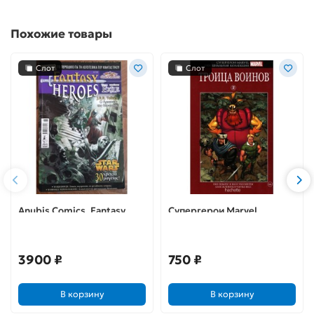
Похожие товары
Слот
Слот
Anubis Comics. Fantasy
Супергерои Marvel.
Heroes. ΤΟΜΟΣ 6 (на
Официальная коллекция
греческом языке)
№32. Троица воинов
3900 ₽
750 ₽
В корзину
В корзину