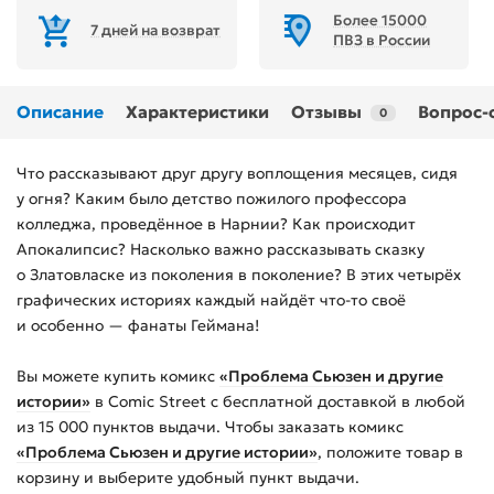
Более 15000
7 дней на возврат
ПВЗ в России
Описание
Характеристики
Отзывы
Вопрос-
0
Что рассказывают друг другу воплощения месяцев, сидя
у огня? Каким было детство пожилого профессора
колледжа, проведённое в Нарнии? Как происходит
Апокалипсис? Насколько важно рассказывать сказку
о Златовласке из поколения в поколение? В этих четырёх
графических историях каждый найдёт что-то своё
и особенно — фанаты Геймана!
Вы можете купить
комикс
«Проблема Сьюзен и другие
истории»
в Comic Street с бесплатной доставкой в любой
из
15 000
пунктов выдачи. Чтобы заказать
комикс
«Проблема Сьюзен и другие истории»
, положите товар в
корзину и выберите удобный пункт выдачи.