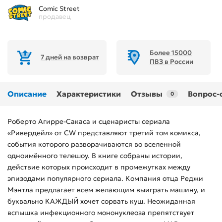
Comic Street
продавец
Более 15000
7 дней на возврат
ПВЗ в России
Описание
Характеристики
Отзывы
Вопрос-
0
Роберто Агирре-Сакаса и сценаристы сериала
«Ривердейл» от CW представляют третий том комикса,
события которого разворачиваются во вселенной
одноимённого телешоу. В книге собраны истории,
действие которых происходит в промежутках между
эпизодами популярного сериала. Компания отца Реджи
Мэнтла предлагает всем желающим выиграть машину, и
буквально КАЖДЫЙ хочет сорвать куш. Неожиданная
вспышка инфекционного мононуклеоза препятствует