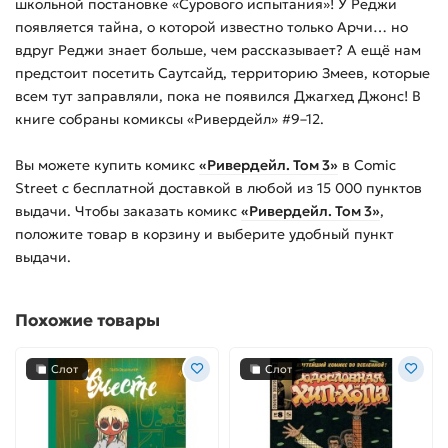
школьной постановке «Сурового испытания»! У Реджи
появляется тайна, о которой известно только Арчи… но
вдруг Реджи знает больше, чем рассказывает? А ещё нам
предстоит посетить Саутсайд, территорию Змеев, которые
всем тут заправляли, пока не появился Джагхед Джонс! В
книге собраны комиксы «Ривердейл» #9–12.
Вы можете купить
комикс
«Ривердейл. Том 3»
в Comic
Street с бесплатной доставкой в любой из
15 000
пунктов
выдачи. Чтобы заказать
комикс
«Ривердейл. Том 3»
,
положите товар в корзину и выберите удобный пункт
выдачи.
Похожие товары
Слот
Слот