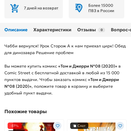
Более 15000
7 дней на возврат
ПВЗ в России
Описание
Характеристики
Отзывы
Вопрос-
0
Чабби вернулся! Урок Сторож А к нам приехал цирк! Обед
для динозавра Решение проблем
Вы можете купить
комикс
«Том и Джерри №08 (2020)»
в
Comic Street с бесплатной доставкой в любой из
15 000
пунктов выдачи. Чтобы заказать
комикс
«Том и Джерри
№08 (2020)»
, положите товар в корзину и выберите
удобный пункт выдачи.
Похожие товары
-51%
Слот