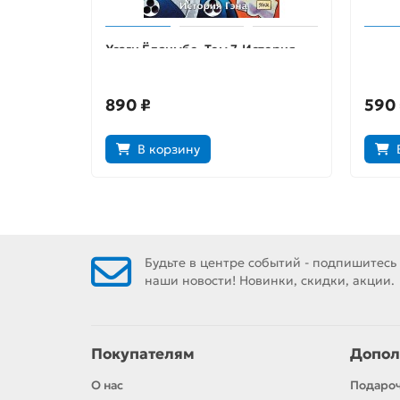
Усаги Ёдзимбо. Том 7. История
Аэро.
Гэна
890 ₽
590
В корзину
Будьте в центре событий - подпишитесь
наши новости! Новинки, скидки, акции.
Покупателям
Допол
О нас
Подаро