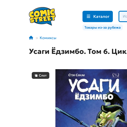
Каталог
Товары из-за рубежа
Комиксы
Усаги Ёдзимбо. Том 6. Ци
Слот