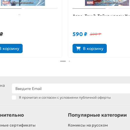
 Том 2. Тайна мадам Хуан
Аэро. Том 2. Тайна мадам Х
(лимитированная обложка)
 ₽
590 ₽
990 ₽
В корзину
В корзину
 на
Я прочитал и согласен с условиями публичной оферты
нительно
Популярные категории
чные сертификаты
Комиксы на русском