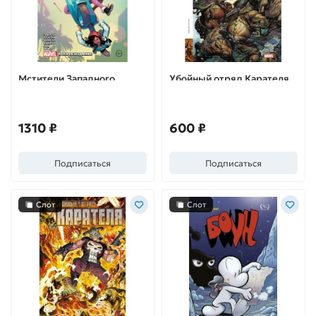
Мстители Западного
Убойный отряд Карателя.
побережья. Полное
Эксклюзивная обложка
издание
для комиксшопов
1310 ₽
600 ₽
Подписаться
Подписаться
Слот
Слот