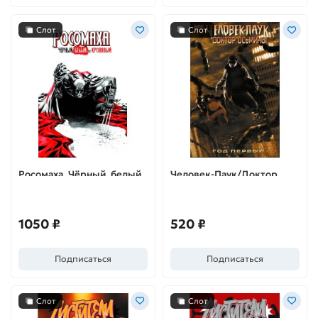
Слот
Слот
Росомаха. Чёрный, белый
Человек-Паук/Доктор
и кровавый
Осьминог: Год первый
(лимитированная
обложка)
1050 ₽
520 ₽
Подписаться
Подписаться
Слот
Слот