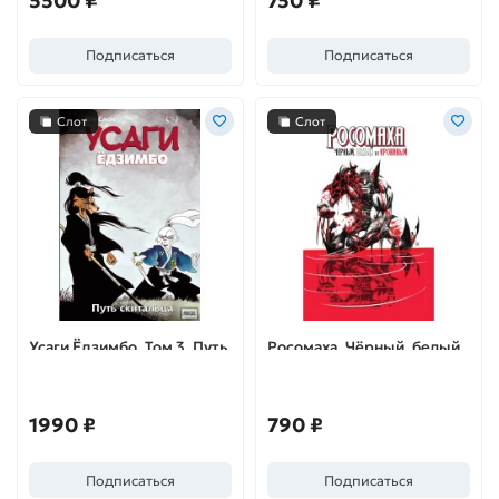
5500 ₽
750 ₽
Подписаться
Подписаться
Слот
Слот
Усаги Ёдзимбо. Том 3. Путь
Росомаха. Чёрный, белый
скитальца
и кровавый
1990 ₽
790 ₽
Подписаться
Подписаться