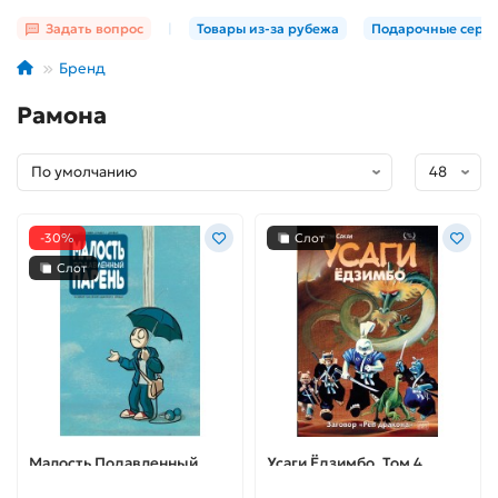
Задать вопрос
|
Товары из-за рубежа
Подарочные серт
Бренд
Рамона
-30%
Слот
Слот
Малость Подавленный
Усаги Ёдзимбо. Том 4.
Парень: Блюз одинокого
Заговор «Рёв дракона»