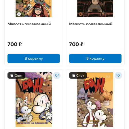
Малость подавленный
Малость подавленный
парень. Выпуск 12
парень. Выпуск 11
(Обложка Б)
(Обложка А)
700 ₽
700 ₽
В корзину
В корзину
Слот
Слот