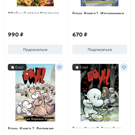
Убойный отряд Карателя
Боун. Книга 1. Изгнанники
Боунвиля
990 ₽
670 ₽
Подписаться
Подписаться
Слот
Слот
Боун. Книга 2. Великие
Боун. Книга 3. Глаза бури
коровьи бега