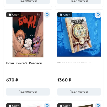
Подписаться
Подписаться
Слот
Слот
Боун. Книга 9. Роговой
Подводный сварщик
Венец
670 ₽
1360 ₽
Подписаться
Подписаться
Слот
Слот