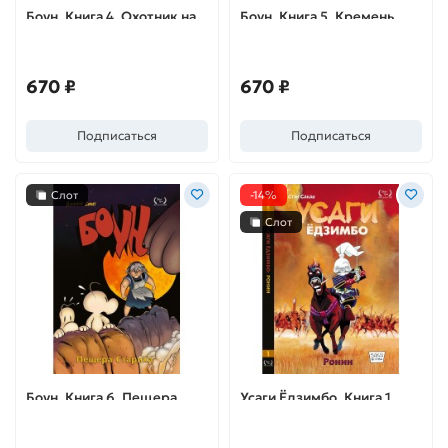
Боун. Книга 4. Охотник на
Боун. Книга 5. Кремень,
Драконов
хозяин восточной границы
670 ₽
670 ₽
Подписаться
Подписаться
Слот
-14%
Слот
Боун. Книга 6. Пещера
Усаги Ёдзимбо. Книга 1.
Старика
Ронин