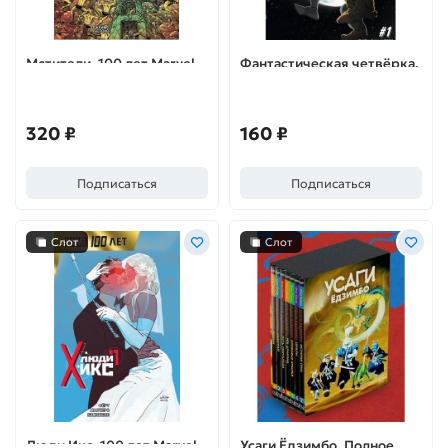
Мстители. 100 лет Marvel
Фантастическая четвёрка.
100 лет Marvel
320 ₽
160 ₽
Подписаться
Подписаться
Слот
Слот
Люди Икс. 100 лет Marvel
Усаги Ёдзимбо. Полное