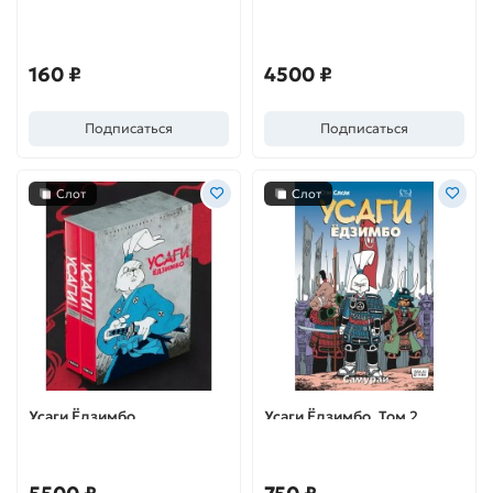
собрание в семи томах
160 ₽
4500 ₽
Подписаться
Подписаться
Слот
Слот
Усаги Ёдзимбо.
Усаги Ёдзимбо. Том 2.
Коллекционное издание в
Самурай
2 томах