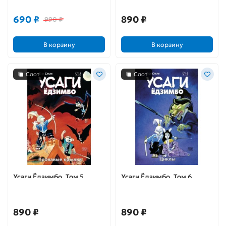
сердца
690 ₽
890 ₽
990 ₽
В корзину
В корзину
Слот
Слот
Усаги Ёдзимбо. Том 5.
Усаги Ёдзимбо. Том 6.
Кровавые крылья
Циклы
890 ₽
890 ₽