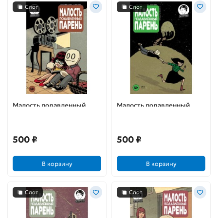
Слот
Слот
Малость подавленный
Малость подавленный
парень. Выпуск 16
парень. Выпуск 15
500 ₽
500 ₽
В корзину
В корзину
Слот
Слот