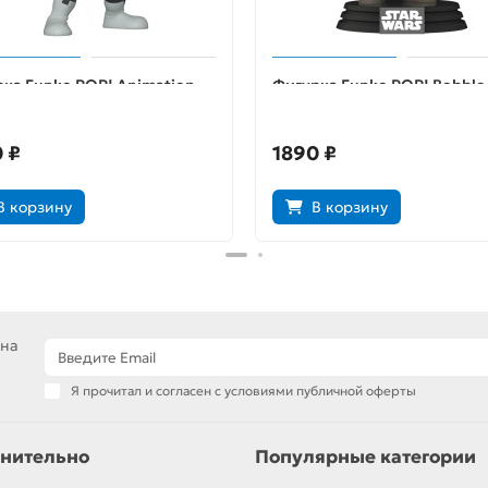
ка Funko POP! Animation
Фигурка Funko POP! Bobble 
ro Academia Twice w/Chase
Wars Mandalorian Boba Fett
 (1093) 61007
Helmet (Exc) (490) 58288
 ₽
1890 ₽
В корзину
В корзину
 на
Я прочитал и согласен с условиями публичной оферты
нительно
Популярные категории