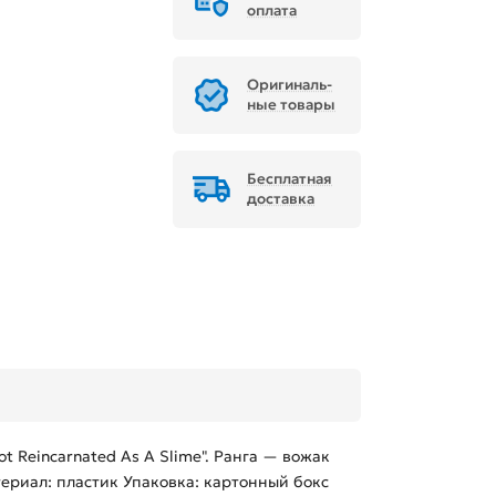
оплата
Ори­ги­наль­
ные товары
Бесплатная
доставка
ot Reincarnated As A Slime". Ранга — вожак
териал: пластик Упаковка: картонный бокс