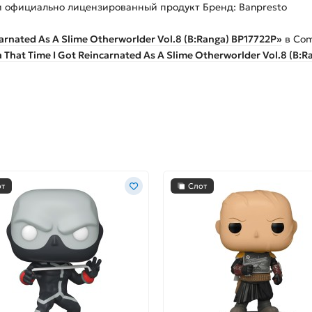
 и официально лицензированный продукт Бренд: Banpresto
arnated As A Slime Otherworlder Vol.8 (B:Ranga) BP17722P»
в Com
That Time I Got Reincarnated As A Slime Otherworlder Vol.8 (B:
от
Слот