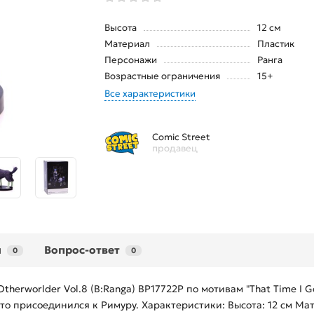
Высота
12 см
Материал
Пластик
Персонажи
Ранга
Возрастные ограничения
15+
Все характеристики
Comic Street
продавец
ы
Вопрос-ответ
0
0
Otherworlder Vol.8 (B:Ranga) BP17722P по мотивам "That Time I G
то присоединился к Римуру. Характеристики: Высота: 12 см Ма