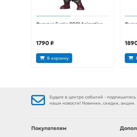
Фигурка Funko POP! Animation
Фигур
My Hero Academia Eijiro
My He
Unbreakable (MT) (Exc) (1009)
(Exc)
57232
1790 ₽
1890
В корзину
Будьте в центре событий - подпишитесь
наши новости! Новинки, скидки, акции.
Покупателям
Допол