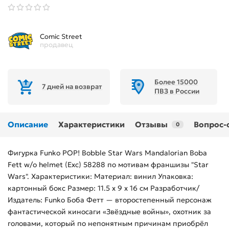
Comic Street
продавец
Более 15000
7 дней на возврат
ПВЗ в России
Описание
Характеристики
Отзывы
Вопрос-
0
Фигурка Funko POP! Bobble Star Wars Mandalorian Boba
Fett w/o helmet (Exc) 58288 по мотивам франшизы "Star
Wars". Характеристики: Материал: винил Упаковка:
картонный бокс Размер: 11.5 х 9 х 16 см Разработчик/
Издатель: Funko Боба Фетт — второстепенный персонаж
фантастической киносаги «Звёздные войны», охотник за
головами, который по непонятным причинам приобрёл