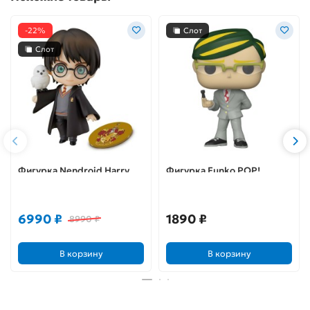
-22%
Слот
Слот
Фигурка Nendroid Harry
Фигурка Funko POP!
Potter 4580416907392
Animation My Hero
Academia Sir Nighteye
(1006) 51931
6990 ₽
1890 ₽
8990 ₽
В корзину
В корзину