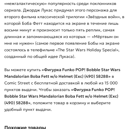
«межгалактическую» популярность среди поклонников
сериала. Джордж Лукас придумал этого персонажа для
второго фильма классической трилогии «Звёздных войн», в
которой Боба Фетт находится на экране в течение лишь
восьми минут и произносит только пять реплик, самая
длинная и запоминающаяся из которых — «Мёртвым он
мне не нужен» (самое первое появление Бобы на экране
состоялось в телефильме «The Star Wars Holiday Special»,
созданный по общей идее Лукаса).
Вы можете купить
«Фигурка Funko POP! Bobble Star Wars
Mandalorian Boba Fett w/o Helmet (Exc) (490) 58288»
в
Comic Street с бесплатной доставкой в любой из
15 000
пунктов выдачи. Чтобы заказать
«Фигурка Funko POP!
Bobble Star Wars Mandalorian Boba Fett w/o Helmet (Exc)
(490) 58288»
, положите товар в корзину и выберите
удобный пункт выдачи.
Похожие товары