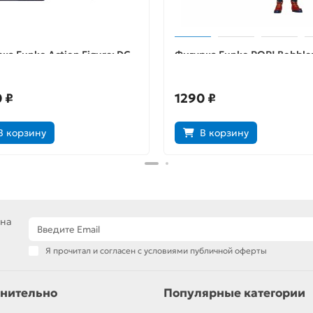
ка Funko Action Figure: DC
Фигурка Funko POP! Bobble
s: Catwoman 13908
Marvel: Avengers Endgame:
Captain Marvel 36675
 ₽
1290 ₽
В корзину
В корзину
 на
Я прочитал и согласен с условиями публичной оферты
нительно
Популярные категории