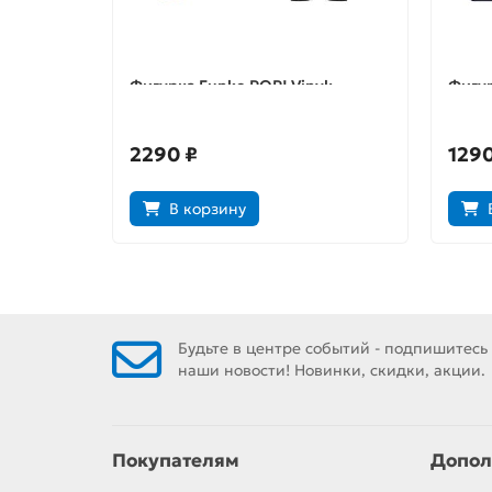
Фигурка Funko POP! Vinyl:
Фигур
Valerian: Cmdr. Arun Filitt 14338
Heroe
2290 ₽
1290
В корзину
Будьте в центре событий - подпишитесь
наши новости! Новинки, скидки, акции.
Покупателям
Допол