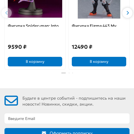
Фигурка Spider-man: Into
Фигурка Figma 443 My
the Spider-verse Miles
Hero Academia Katsuki
Morales Hero suit ver.
Bakugo
ARTFX + STATUE
9590 ₽
12490 ₽
В корзину
В корзину
Будьте в центре событий - подпишитесь на наши
новости! Новинки, скидки, акции.
Оформить подписку