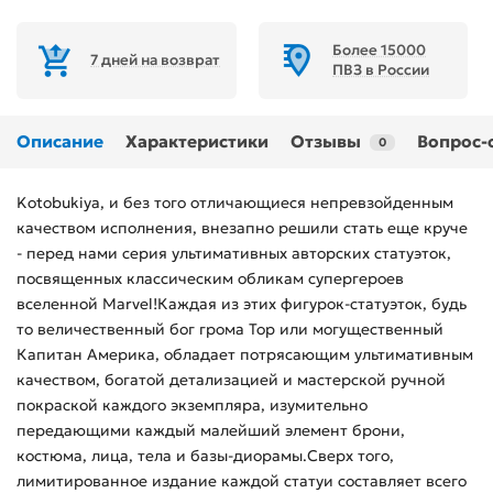
Более 15000
7 дней на возврат
ПВЗ в России
Описание
Характеристики
Отзывы
Вопрос-
0
Kotobukiya, и без того отличающиеся непревзойденным
качеством исполнения, внезапно решили стать еще круче
- перед нами серия ультимативных авторских статуэток,
посвященных классическим обликам супергероев
вселенной Marvel!Каждая из этих фигурок-статуэток, будь
то величественный бог грома Тор или могущественный
Капитан Америка, обладает потрясающим ультимативным
качеством, богатой детализацией и мастерской ручной
покраской каждого экземпляра, изумительно
передающими каждый малейший элемент брони,
костюма, лица, тела и базы-диорамы.Сверх того,
лимитированное издание каждой статуи составляет всего