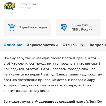
Comic Street
продавец
Более 15000
7 дней на возврат
ПВЗ в России
Описание
Характеристики
Отзывы
Вопрос-
0
Почему Хару так ненавидит своего брата Юдзана, а тот —
его? Что случилось между ними в прошлом и кто виноват?
Как водится, ответить на эти вопросы гораздо сложнее,
чем кажется на первый взгляд. Завеса тайны над прошлым
братьев постепенно приподнимается, и правда о Хару,
которую Сидзуку так хотела узнать, в очередной раз
вносит разлад между ними.
Вы можете купить
«Чудовище за соседней партой. Том 10»