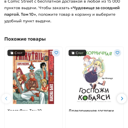
в Comic Street с бесплатной доставкой в любой из
15 000
пунктов выдачи. Чтобы заказать
«Чудовище за соседней
партой. Том 10»
, положите товар в корзину и выберите
удобный пункт выдачи.
Похожие товары
Слот
Слот
Хвост Феи. Том 10
Дракорничная госпожи
Кобаяси. Том 1