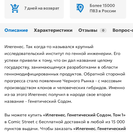
Более 15000
7 дней на возврат
ПВЗ в России
Описание
Характеристики
Отзывы
Вопрос-
0
Илегенес. Так когда-то назывался крупный
исследовательский институт по генной инженерии. Его
успехи привели к тому, что он дал название целому
государству, занимающемуся разработками в области
генномодифицированных продуктов. Обратной стороной
прогресса стало появление Черного Рынка - с массовым
производством клонов и человеческих гибридов. Именно
из-за этого Илегенес получил в народе свое второе
название - Генетический Содом.
Вы можете купить
«Илегенес. Генетический Содом. Том 1»
в Comic Street с бесплатной доставкой в любой из
15 000
пунктов выдачи. Чтобы заказать
«Илегенес. Генетический